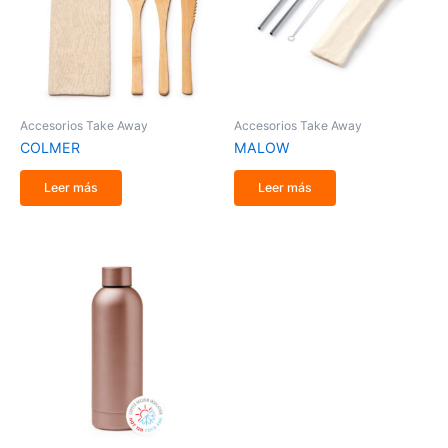
Accesorios Take Away
Accesorios Take Away
COLMER
MALOW
Leer más
Leer más
Rango
Este
de
producto
precios:
tiene
desde
múltiples
25,40 €
variantes.
hasta
Las
25,60 €
opciones
se
pueden
elegir
en