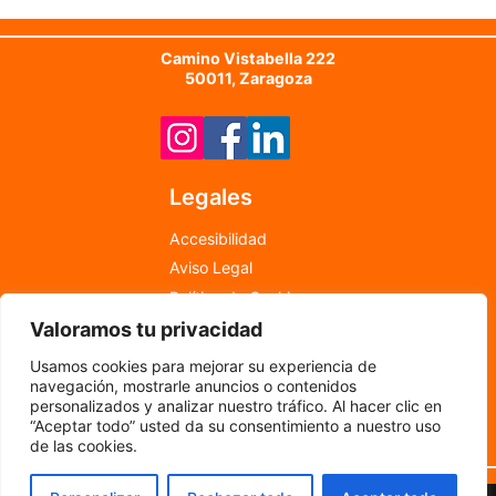
Camino Vistabella 222
50011, Zaragoza
Legales
Accesibilidad
Aviso Legal
Política de Cookies
Política de Privacidad
Valoramos tu privacidad
info@newfood.es
Usamos cookies para mejorar su experiencia de
976 598 708
navegación, mostrarle anuncios o contenidos
personalizados y analizar nuestro tráfico. Al hacer clic en
©
2024
por New Food
“Aceptar todo” usted da su consentimiento a nuestro uso
de las cookies.