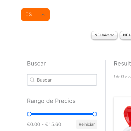
Ir
al
contenido
ES
NF Universo
NF I
Buscar
Resul
Buscar
Buscar
1 de 33 pro
Rango de Precios
Rango de Precios
€0.00 - €15.60
Reiniciar