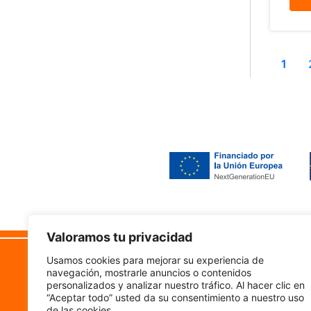
1
Valoramos tu privacidad
Camino Vistabella 222
Lega
Usamos cookies para mejorar su experiencia de
50011, Zaragoza
navegación, mostrarle anuncios o contenidos
Accesi
personalizados y analizar nuestro tráfico. Al hacer clic en
“Aceptar todo” usted da su consentimiento a nuestro uso
Aviso 
de las cookies.