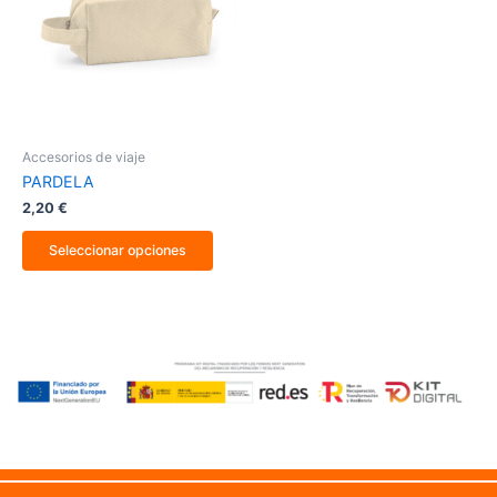
variantes.
Las
opciones
se
pueden
elegir
en
la
Accesorios de viaje
página
PARDELA
de
producto
2,20
€
Seleccionar opciones