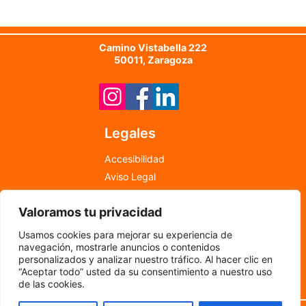
Camino Vistabella 222
50011, Zaragoza
Legales
Accesibilidad
Aviso Legal
Política de Cookies
Valoramos tu privacidad
Política de Privacidad
info@newfood.es
Usamos cookies para mejorar su experiencia de
976 598 708
navegación, mostrarle anuncios o contenidos
personalizados y analizar nuestro tráfico. Al hacer clic en
“Aceptar todo” usted da su consentimiento a nuestro uso
©
2024
por New Food
de las cookies.