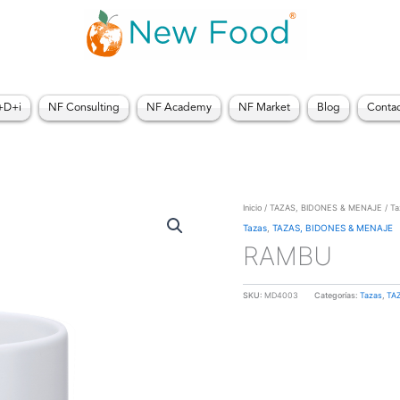
+D+i
NF Consulting
NF Academy
NF Market
Blog
Conta
Inicio
/
TAZAS, BIDONES & MENAJE
/
Ta
Tazas
,
TAZAS, BIDONES & MENAJE
RAMBU
SKU:
MD4003
Categorías:
Tazas
,
TA