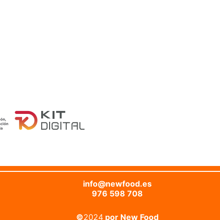
info@newfood.es
976 598 708
©
2024
por New Food