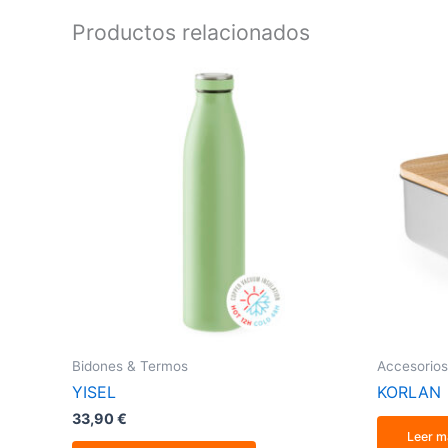
Productos relacionados
Este
producto
tiene
múltiples
variantes.
Las
opciones
se
pueden
elegir
en
la
página
de
producto
Bidones & Termos
Accesorio
YISEL
KORLAN
33,90
€
Leer m