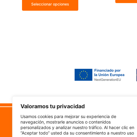
Seleccionar opciones
Valoramos tu privacidad
Camino Vistabella 222
Lega
Usamos cookies para mejorar su experiencia de
50011, Zaragoza
navegación, mostrarle anuncios o contenidos
Accesi
personalizados y analizar nuestro tráfico. Al hacer clic en
“Aceptar todo” usted da su consentimiento a nuestro uso
Aviso 