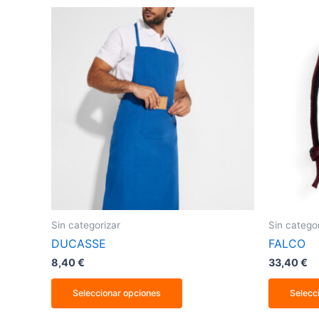
Este
producto
tiene
múltiples
variantes.
Las
opciones
se
pueden
elegir
en
la
página
de
producto
Sin categorizar
Sin catego
DUCASSE
FALCO
8,40
€
33,40
€
Seleccionar opciones
Selecc