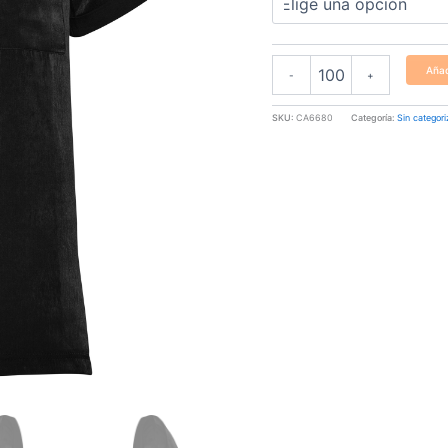
Añad
-
+
SKU:
CA6680
Categoría:
Sin categori