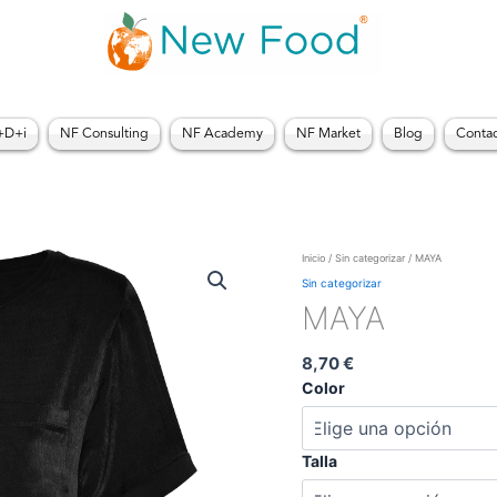
+D+i
NF Consulting
NF Academy
NF Market
Blog
Conta
MAYA
Inicio
/
Sin categorizar
/ MAYA
cantidad
Sin categorizar
MAYA
8,70
€
Color
Talla