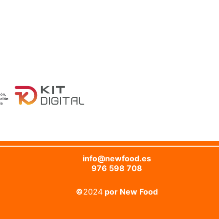
info@newfood.es
976 598 708
©
2024
por New Food