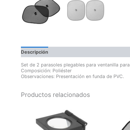
Descripción
Información adicional
Set de 2 parasoles plegables para ventanilla para
Composición: Poliéster
Observaciones: Presentación en funda de PVC.
Productos relacionados
Este
producto
tiene
múltiples
variantes.