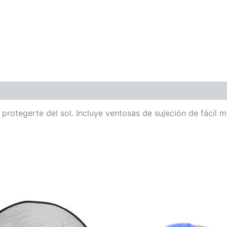
 protegerte del sol. Incluye ventosas de sujeción de fácil m
Est
pro
tien
múlt
vari