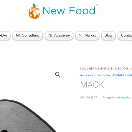
+D+i
NF Consulting
NF Academy
NF Market
Blog
Conta
Inicio
/
HERRAMIENTAS & MASCOTAS
/
Accesorios de coche
,
HERRAMIENTA
MACK
SKU:
PS1007
Categorías:
Accesorios