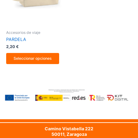
opciones
se
pueden
elegir
en
la
Accesorios de viaje
página
PARDELA
de
producto
2,20
€
Seleccionar opciones
Camino Vistabella 222
50011, Zaragoza