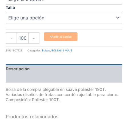
Talla
Añadir al carrito
-
+
SKU:
BO7523
Categorías:
Bolsas
,
BOLSAS & VIAJE
Descripción
Información adicional
Bolsa de la compra plegable en suave poliéster 190T.
Variados diseños de frutas con cordón ajustable para cierre.
Composición: Poliéster 190T.
Productos relacionados
Este
Este