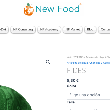
+D+i
NF Consulting
NF Academy
NF Market
Blog
Conta
FIDES
Inicio
/
VERANO
/
Artículos de playa
/
Cha
cantidad
Artículos de playa
,
Chanclas y Gorra
FIDES
5,30
€
Color
Talla