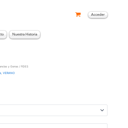
Acceder
cto
Nuestra Historia
nclas y Gorras
/ FIDES
s
,
VERANO