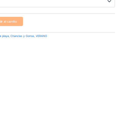
ir al carrito
e playa
,
Chanclas y Gorras
,
VERANO