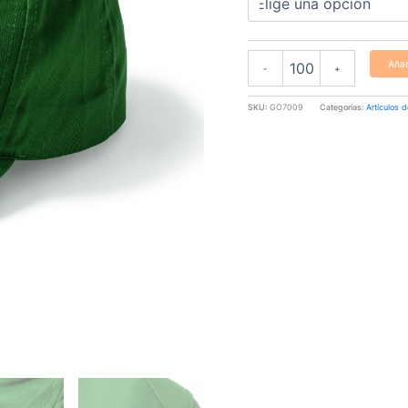
Añad
-
+
SKU:
GO7009
Categorías:
Artículos d