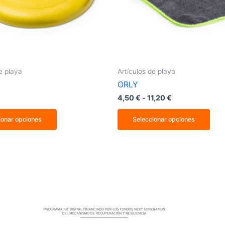
pueden
pue
elegir
eleg
en
en
la
la
página
pág
de
de
producto
pro
e playa
Artículos de playa
ORLY
4,50
€
-
11,20
€
ionar opciones
Seleccionar opciones