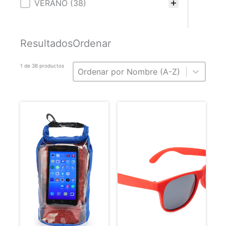
Categorías
VERANO
(38)
Resultados
Ordenar
Ordenar
Ordenar
1 de 38 productos
Ordenar
Ordenar por Nombre (A-Z)