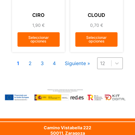
CIRO
CLOUD
1,90
€
0,70
€
Seleccionar
Seleccionar
opciones
opciones
Select number per
Select number pe
1
2
3
4
Siguiente »
12
Camino Vistabella 222
50011, Zaragoza