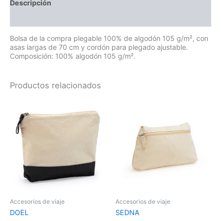
Descripción
Información adicional
Bolsa de la compra plegable 100% de algodón 105 g/m², con
asas largas de 70 cm y cordón para plegado ajustable.
Composición: 100% algodón 105 g/m².
Productos relacionados
Este
produ
tiene
múltip
varian
Las
opcio
se
puede
elegir
en
la
Accesorios de viaje
Accesorios de viaje
págin
DOEL
SEDNA
de