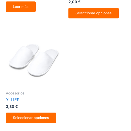
produ
2,00
€
Leer más
Seleccionar opciones
Este
producto
tiene
múltiples
variantes.
Las
opciones
se
pueden
elegir
en
la
Accesorios
página
YLLIER
de
producto
3,30
€
Seleccionar opciones