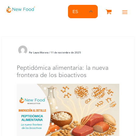
Ir
al
ES
contenido
Por
Laura Moreno
/
11 de noviembre de 2025
Peptidómica alimentaria: la nueva
frontera de los bioactivos