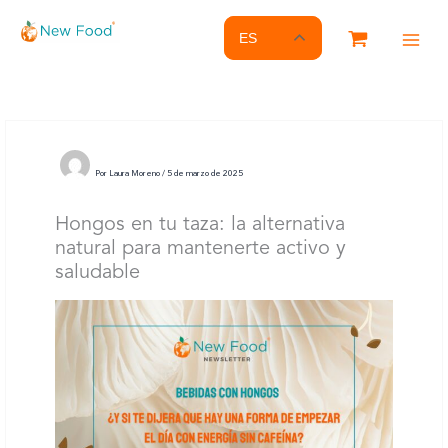
Ir
al
ES
contenido
Por
Laura Moreno
/
5 de marzo de 2025
Hongos en tu taza: la alternativa
natural para mantenerte activo y
saludable