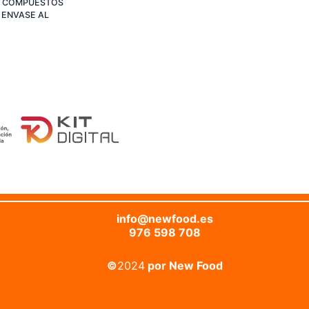
E COMPUESTOS
 ENVASE AL
info@newfood.es
976 598 708
©
2024
por New Food