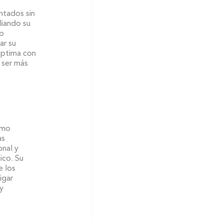
ntados sin
liando su
mo
ar su
óptima con
 ser más
ómo
as
onal y
ico. Su
e los
igar
y