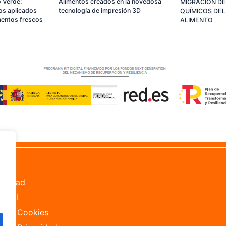
Alimentos creados en la novedosa
 Verde:
MIGRACIÓN D
tecnología de impresión 3D
os aplicados
QUÍMICOS DEL
imentos frescos
ALIMENTO
les
bilidad
Legal
ca de Cookies