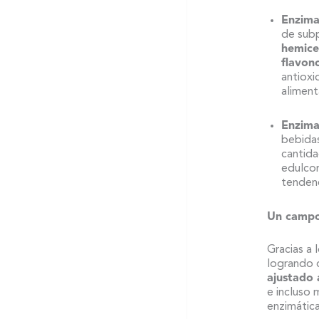
Enzima
de sub
hemice
flavono
antioxi
aliment
Enzima
bebidas
cantida
edulcor
tendenc
Un campo
Gracias a 
logrando 
ajustado 
e incluso 
enzimática