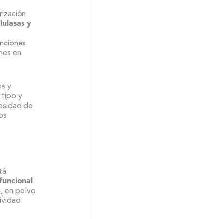
rización
lulasas y
unciones
ones en
os y
 tipo y
cesidad de
os
tá
funcional
s, en polvo
ividad