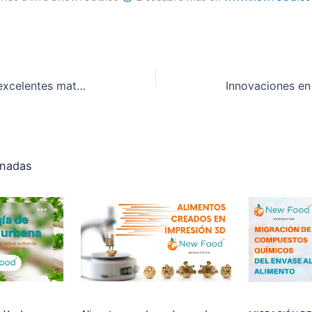
Fibra de coco y cacao: excelentes matrices naturales para envases comestibles y biodegradables
onadas