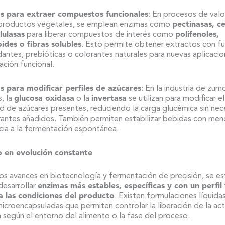
s para extraer compuestos funcionales
: En procesos de valo
productos vegetales, se emplean enzimas como
pectinasas, ce
lulasas
para liberar compuestos de interés como
polifenoles,
ides o fibras solubles
. Esto permite obtener extractos con f
dantes, prebióticas o colorantes naturales para nuevas aplicaci
ación funcional.
s para modificar perfiles de azúcares
: En la industria de zum
, la
glucosa oxidasa
o la
invertasa
se utilizan para modificar el
d de azúcares presentes, reduciendo la carga glucémica sin ne
antes añadidos. También permiten estabilizar bebidas con men
ia a la fermentación espontánea.
 en evolución constante
los avances en biotecnología y fermentación de precisión, se es
desarrollar
enzimas más estables, específicas y con un perfil 
a las condiciones del producto
. Existen formulaciones líquida
microencapsuladas que permiten controlar la liberación de la act
 según el entorno del alimento o la fase del proceso.