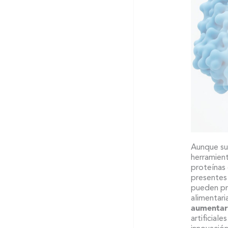
Aunque su 
herramient
proteínas 
presentes
pueden pro
alimentar
aumentar 
artificial