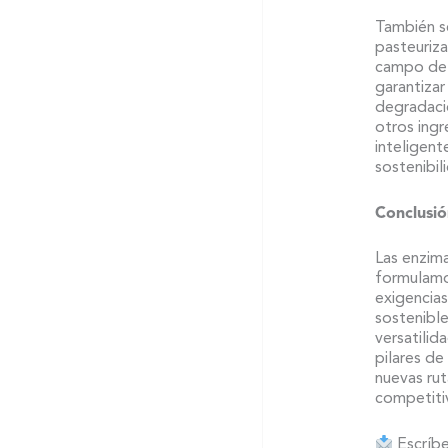
También s
pasteuriza
campo de 
garantizar
degradaci
otros ingr
inteligent
sostenibil
Conclusió
Las enzim
formulamo
exigencias
sostenible
versatilid
pilares de
nuevas rut
competiti
Escríb