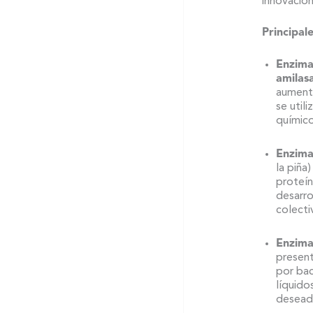
innovación 
Principal
Enzima
amilasa
aumenta
se util
químico
Enzima
la piña)
proteín
desarro
colecti
Enzimas
present
por bac
líquido
deseadas