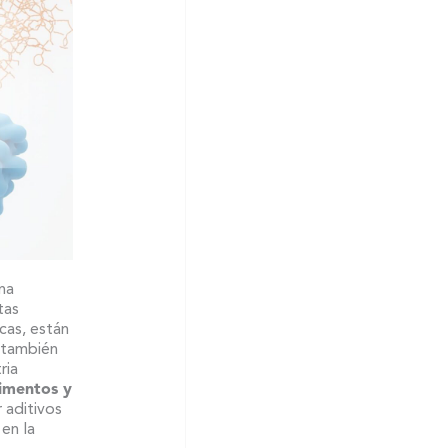
na
tas
cas, están
 también
ria
limentos y
 aditivos
 en la