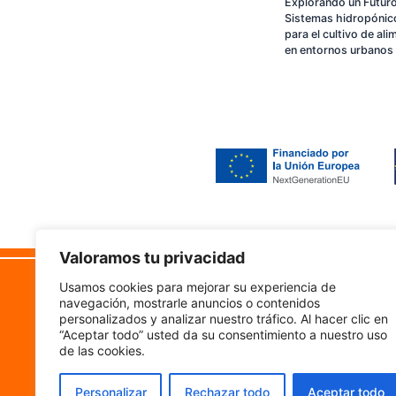
Explorando un Futuro
Sistemas hidropónic
para el cultivo de al
en entornos urbanos
Valoramos tu privacidad
Camino Vistabella 222
Lega
Usamos cookies para mejorar su experiencia de
50011, Zaragoza
navegación, mostrarle anuncios o contenidos
Accesi
personalizados y analizar nuestro tráfico. Al hacer clic en
“Aceptar todo” usted da su consentimiento a nuestro uso
Aviso 
de las cookies.
Políti
Personalizar
Rechazar todo
Aceptar todo