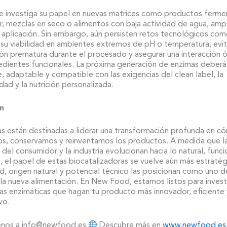
e investiga su papel en nuevas matrices como productos ferme
r, mezclas en seco o alimentos con baja actividad de agua, amp
aplicación. Sin embargo, aún persisten retos tecnológicos co
 su viabilidad en ambientes extremos de pH o temperatura, evit
ón prematura durante el procesado y asegurar una interacción 
edientes funcionales. La próxima generación de enzimas deberá
e, adaptable y compatible con las exigencias del clean label, la
idad y la nutrición personalizada.
n
as están destinadas a liderar una transformación profunda en c
s, conservamos y reinventamos los productos. A medida que l
 del consumidor y la industria evolucionan hacia lo natural, funci
, el papel de estas biocatalizadoras se vuelve aún más estratég
ad, origen natural y potencial técnico las posicionan como uno d
 la nueva alimentación. En New Food, estamos listos para invest
as enzimáticas que hagan tu producto más innovador, eficiente 
vo.
enos a info@newfood.es
Descubre más en
www.newfood.es