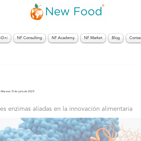
+D+i
NF Consulting
NF Academy
NF Market
Blog
Conta
a Moreno
/
8 de julio de 2025
es enzimas aliadas en la innovación alimentaria