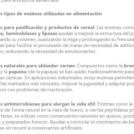
para la industria alimentaria.
es tipos de enzimas utilizadas en alimentación
s para panificación y productos de cereal
: Las enzimas com
s, hemicelulasas y lipasas
ayudan a mejorar la estructura del p
ndo su volumen, suavizando la miga y prolongando su frescur
izan para facilitar el procesado de masas sin necesidad de aditiv
s, reduciendo la necesidad de emulsionantes.
s naturales para ablandar carnes
: Compuestos como la
brom
 y la
papaína
(de la papaya) se han usado tradicionalmente para
as cárnicas. En aplicaciones industriales, estas enzimas permiten
llar marinados más naturales, mejorar la jugosidad y adaptar pr
vos con problemas de masticación.
 antimicrobianas para alargar la vida útil
: Enzimas como la
e de forma natural en la clara de huevo, o ciertas peptidasas p
terias, se utilizan como conservantes naturales en quesos, pro
s y preparados frescos. Ayudan a controlar el crecimiento de ba
 sin recurrir a conservantes artificiales.