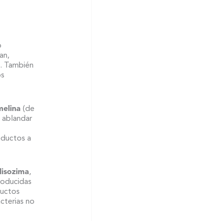
o
an,
a. También
os
elina
(de
 ablandar
oductos a
lisozima
,
roducidas
ductos
cterias no