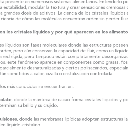
stá presente en numerosos sistemas alimentarios. Entenderlo p
la estabilidad, modular la textura y crear sensaciones cremosas 
r a grandes dosis de aditivos. La ciencia de los cristales líquidos 
a ciencia de cómo las moléculas encuentran orden sin perder flui
on los cristales líquidos y por qué aparecen en los aliment
les líquidos son fases moleculares donde las estructuras poseen
rden, pero aún conservan la capacidad de fluir, como un líquid
a red rígida, pero tampoco están completamente desorganiza
tos, este fenómeno aparece en componentes como grasas, fosf
parcialmente desnaturalizadas y ciertos polisacáridos, especia
án sometidos a calor, cizalla o cristalización controlada.
los más conocidos se encuentran en:
colate
, donde la manteca de cacao forma cristales líquidos y p
erminan su brillo y su crujido.
ulsiones
, donde las membranas lipídicas adoptan estructuras l
en líquido-cristalino.