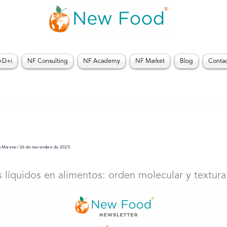
+D+i
NF Consulting
NF Academy
NF Market
Blog
Conta
a Moreno
/
26 de noviembre de 2025
s líquidos en alimentos: orden molecular y textura