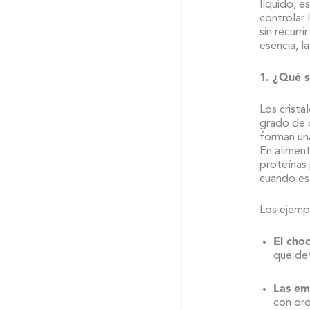
líquido, e
controlar 
sin recurri
esencia, l
1. ¿Qué s
Los crista
grado de o
forman un
En alimen
proteínas 
cuando est
Los ejemp
El cho
que det
Las em
con ord