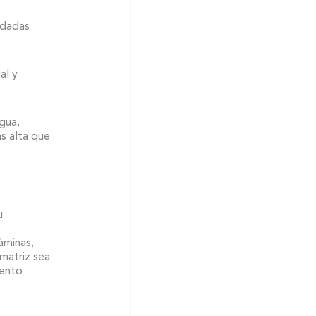
edadas
al y
gua,
ás alta que
u
áminas,
matriz sea
mento