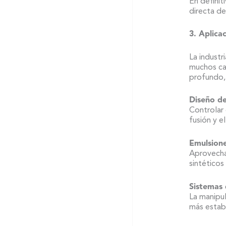
En definit
directa d
3. Aplica
La industr
muchos ca
profundo, 
Diseño de
Controlar 
fusión y el
Emulsione
Aprovecha
sintéticos 
Sistemas 
La manipul
más establ