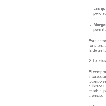
Los qu
pero aú
Margar
permite
Este esta
resistenci
la de un l
2. La cie
El comport
interacció
Cuando se 
cilindros 
estable, p
cremoso.