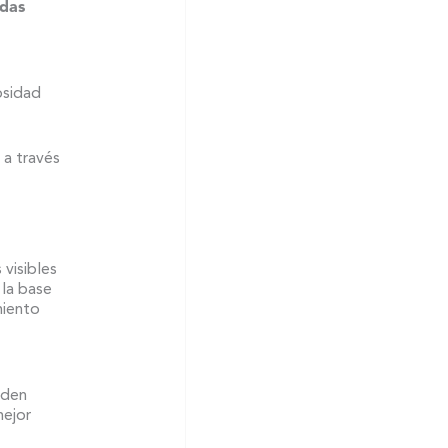
adas
osidad
 a través
visibles
 la base
miento
rden
mejor