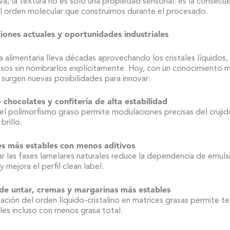
iva, la textura no es solo una propiedad sensorial: es la consecu
el orden molecular que construimos durante el procesado.
ciones actuales y oportunidades industriales
ia alimentaria lleva décadas aprovechando los cristales líquidos
sos sin nombrarlos explícitamente. Hoy, con un conocimiento 
surgen nuevas posibilidades para innovar:
 chocolates y confitería de alta estabilidad
el polimorfismo graso permite modulaciones precisas del crujido
 brillo.
s más estables con menos aditivos
r las fases lamelares naturales reduce la dependencia de emuls
y mejora el perfil clean label.
de untar, cremas y margarinas más estables
ación del orden líquido-cristalino en matrices grasas permite te
es incluso con menos grasa total.