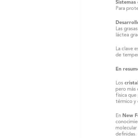
Sistemas 
Para prot
Desarroll
Las grasa
láctea gra
La clave e
de tempera
En resum
Los
crista
pero más d
física qu
térmico y 
En
New F
conocimien
molecular 
definidas.