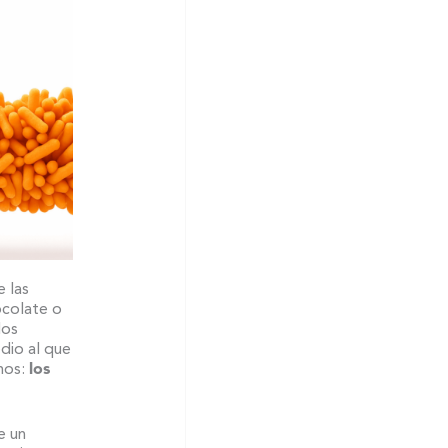
e las
ocolate o
dos
edio al que
mos:
los
e un