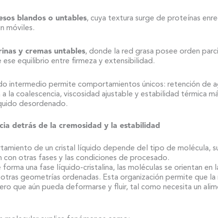
esos blandos o untables
, cuya textura surge de proteínas enr
n móviles.
inas y cremas untables
, donde la red grasa posee orden parci
 ese equilibrio entre firmeza y extensibilidad.
do intermedio permite comportamientos únicos: retención de a
a a la coalescencia, viscosidad ajustable y estabilidad térmica m
íquido desordenado.
ncia detrás de la cremosidad y la estabilidad
amiento de un cristal líquido depende del tipo de molécula, s
n con otras fases y las condiciones de procesado.
forma una fase líquido-cristalina, las moléculas se orientan en l
u otras geometrías ordenadas. Esta organización permite que la 
ero que aún pueda deformarse y fluir, tal como necesita un ali