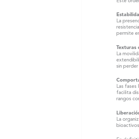
Este orde
Estabilid
La presenc
resistenci
permite e
Texturas 
La movilid
extendibil
sin perder
Comporta
Las fases 
facilita d
rangos co
Liberaci
La organiz
bioactivos