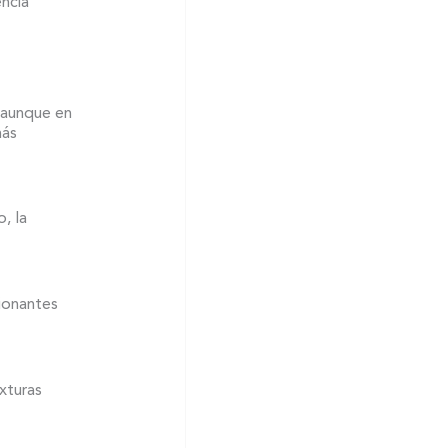
encia
, aunque en
más
, la
ionantes
xturas