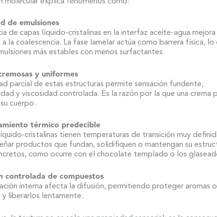
n molecular explica fenómenos como:
ad de emulsiones
ia de capas líquido-cristalinas en la interfaz aceite-agua mejora 
a a la coalescencia. La fase lamelar actúa como barrera física, lo
mulsiones más estables con menos surfactantes.
cremosas y uniformes
ad parcial de estas estructuras permite sensación fundente,
idad y viscosidad controlada. Es la razón por la que una crema p
 su cuerpo.
miento térmico predecible
líquido-cristalinas tienen temperaturas de transición muy defini
iseñar productos que fundan, solidifiquen o mantengan su estruc
ncretos, como ocurre con el chocolate templado o los glasead
ón controlada de compuestos
ación interna afecta la difusión, permitiendo proteger aromas o
 y liberarlos lentamente.