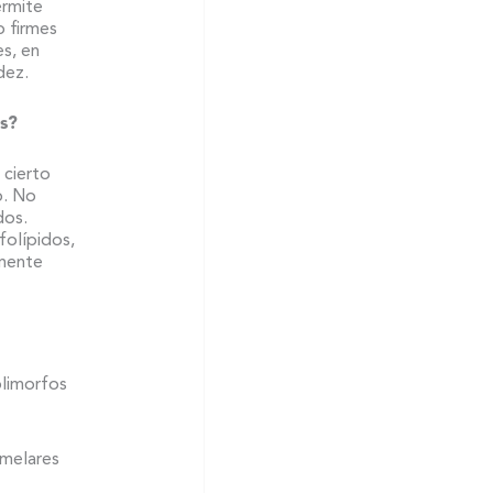
ermite
o firmes
es, en
dez.
os?
 cierto
o. No
dos.
olípidos,
lmente
olimorfos
amelares