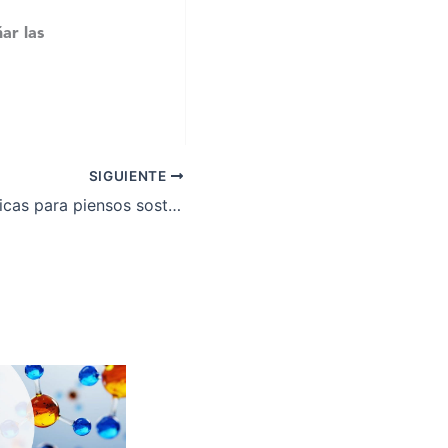
ar las
SIGUIENTE
Enzimas específicas para piensos sostenibles: Avances en fitasas, xylanasas y proteasas diseñadas para aumentar la biodisponibilidad y reducir el impacto ambiental