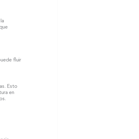
la
 que
uede fluir
das. Esto
tura en
os.