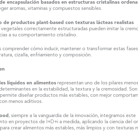
de encapsulación basados en estructuras cristalinas orden
eger aromas, vitaminas y compuestos sensibles.
o de productos plant-based con texturas lácteas realistas
s vegetales correctamente estructuradas pueden imitar la crem
cias a su comportamiento cristalino.
s comprender cómo inducir, mantener o transformar estas fases
tura, cizalla, enfriamiento y composición.
en
les líquidos en alimentos
representan uno de los pilares menos 
eterminantes en la estabilidad, la textura y la cremosidad. Son
e permite diseñar productos más estables, con mejor comporta
con menos aditivos.
ood
, siempre a la vanguardia de la innovación, integramos este
to en proyectos de I+D+i a medida, aplicando la ciencia del o
para crear alimentos más estables, más limpios y con texturas 