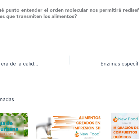
é punto entender el orden molecular nos permitirá rediseñ
es que transmiten los alimentos?
RD 1026/2025: la nueva era de la calidad en zumos, confituras y leche deshidratada
onadas