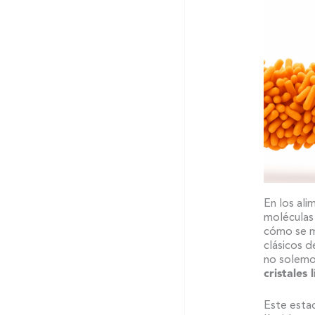
En los ali
moléculas
cómo se m
clásicos d
no solemo
cristales 
Este estad