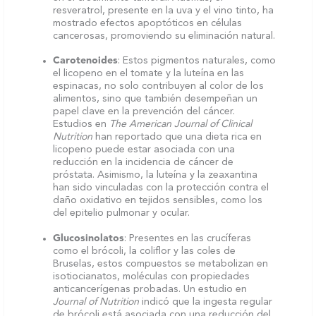
resveratrol, presente en la uva y el vino tinto, ha
mostrado efectos apoptóticos en células
cancerosas, promoviendo su eliminación natural.
Carotenoides
: Estos pigmentos naturales, como
el licopeno en el tomate y la luteína en las
espinacas, no solo contribuyen al color de los
alimentos, sino que también desempeñan un
papel clave en la prevención del cáncer.
Estudios en
The American Journal of Clinical
Nutrition
han reportado que una dieta rica en
licopeno puede estar asociada con una
reducción en la incidencia de cáncer de
próstata. Asimismo, la luteína y la zeaxantina
han sido vinculadas con la protección contra el
daño oxidativo en tejidos sensibles, como los
del epitelio pulmonar y ocular.
Glucosinolatos
: Presentes en las crucíferas
como el brócoli, la coliflor y las coles de
Bruselas, estos compuestos se metabolizan en
isotiocianatos, moléculas con propiedades
anticancerígenas probadas. Un estudio en
Journal of Nutrition
indicó que la ingesta regular
de brócoli está asociada con una reducción del