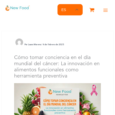
Ir
al
ES
contenido
Por
Laura Moreno
/
4 de febrero de 2025
Cómo tomar conciencia en el día
mundial del cáncer: La innovación en
alimentos funcionales como
herramienta preventiva