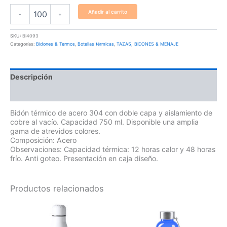
Añadir al carrito
-
+
SKU:
BI4093
Categorías:
Bidones & Termos
,
Botellas térmicas
,
TAZAS, BIDONES & MENAJE
Descripción
Información adicional
Bidón térmico de acero 304 con doble capa y aislamiento de
cobre al vacío. Capacidad 750 ml. Disponible una amplia
gama de atrevidos colores.
Composición: Acero
Observaciones: Capacidad térmica: 12 horas calor y 48 horas
frío. Anti goteo. Presentación en caja diseño.
Productos relacionados
Este
produ
tiene