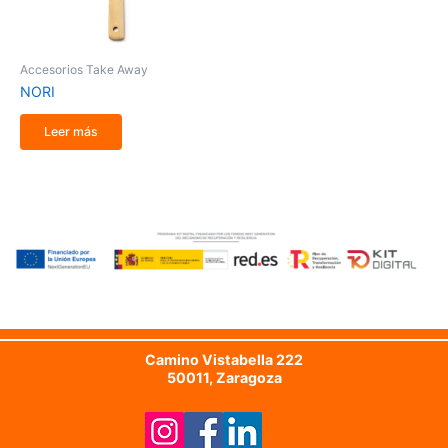
Accesorios Take Away
NORI
Leer más
Camino Vistabella 222
50011, Zaragoza