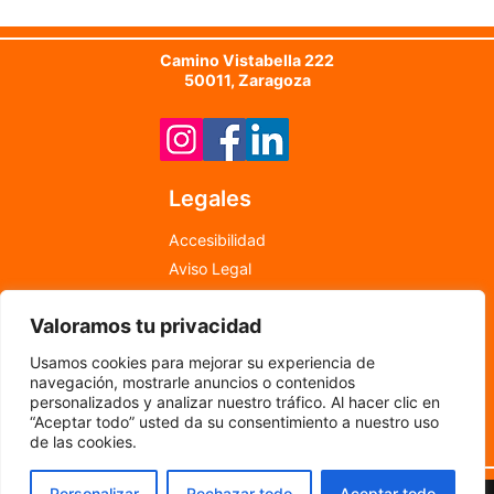
Camino Vistabella 222
50011, Zaragoza
Legales
Accesibilidad
Aviso Legal
Política de Cookies
Valoramos tu privacidad
Política de Privacidad
info@newfood.es
Usamos cookies para mejorar su experiencia de
976 598 708
navegación, mostrarle anuncios o contenidos
personalizados y analizar nuestro tráfico. Al hacer clic en
“Aceptar todo” usted da su consentimiento a nuestro uso
©
2024
por New Food
de las cookies.
Personalizar
Rechazar todo
Aceptar todo