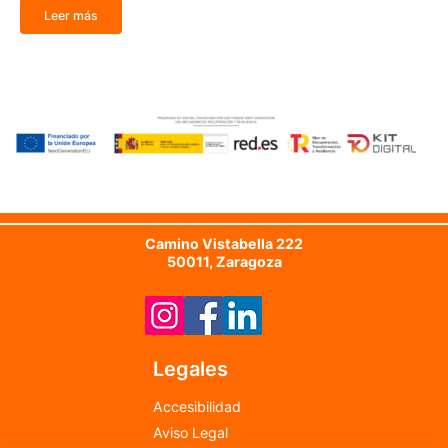
Leer más
Camino Vistabella 222
50011, Zaragoza
Legales
Accesibilidad
Aviso Legal