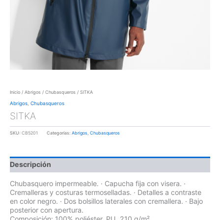
Inicio
/
Abrigos
/
Chubasqueros
/ SITKA
Abrigos
,
Chubasqueros
SITKA
SKU:
CB5201
Categorías:
Abrigos
,
Chubasqueros
Descripción
Chubasquero impermeable. · Capucha fija con visera. ·
Cremalleras y costuras termoselladas. · Detalles a contraste
en color negro. · Dos bolsillos laterales con cremallera. · Bajo
posterior con apertura.
Composición: 100% poliéster, PU, 210 g/m².