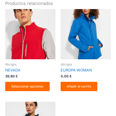
Productos relacionados
Este
producto
tiene
múltiples
variantes.
Las
opciones
se
pueden
elegir
en
la
Abrigos
Abrigos
página
NEVADA
EUROPA WOMAN
de
producto
39,90
€
4,00
€
Seleccionar opciones
Añadir al carrito