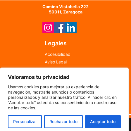
Camino Vistabella 222
50011, Zaragoza
Legales
Accesibilidad
Aviso Legal
Política de Cookies
Valoramos tu privacidad
Política de Privacidad
info@newfood.es
Usamos cookies para mejorar su experiencia de
976 598 708
navegación, mostrarle anuncios o contenidos
personalizados y analizar nuestro tráfico. Al hacer clic en
“Aceptar todo” usted da su consentimiento a nuestro uso
©
2024
por New Food
de las cookies.
Personalizar
Rechazar todo
Aceptar todo
Copyright © 2026 New Food | Desarrollado por
Memorándum
Multimedia S.L.