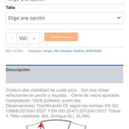
Talla
Añadir al carrito
-
+
SKU:
CC5063
Categorías:
Abrigos
,
Alta visibilidad
,
Chalecos
,
WORKWEAR
Descripción
Información adicional
Chaleco alta visibilidad de cuello pico. · Con dos cintas
reflectantes en pecho y espalda. · Cierre de velcro ajustable.
Composición: 100% poliéster, punto liso.
Observaciones: *Certificación CE según las normas: EN ISO
13688:2013/A1:2021 Y EN ISO 20471:2013/A1:2017. *Clase
II. *Alta visibilidad. M/L (Antigua XL), XL/XXL.