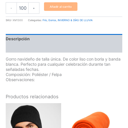
Añadir al carrito
-
+
SKU:
XM1300
Categorías:
Frío
,
Gorros
,
INVIERNO & DÍAS DE LLUVIA
Descripción
Información adicional
Gorro navideño de talla única. De color liso con borla y banda
blanca. Perfecto para cualquier celebración durante tan
señaladas fechas.
Composición: Poliéster / Felpa
Observaciones:
Productos relacionados
Este
Este
producto
produ
tiene
tiene
múltiples
múltip
variantes.
varian