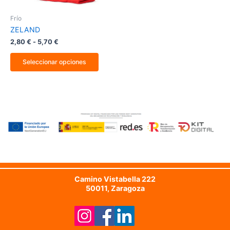
en
la
Frío
página
ZELAND
de
producto
2,80
€
-
5,70
€
Seleccionar opciones
Camino Vistabella 222
50011, Zaragoza