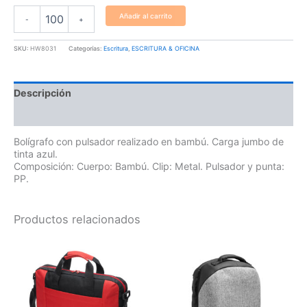
Añadir al carrito
-
+
SKU:
HW8031
Categorías:
Escritura
,
ESCRITURA & OFICINA
Descripción
Información adicional
Bolígrafo con pulsador realizado en bambú. Carga jumbo de
tinta azul.
Composición: Cuerpo: Bambú. Clip: Metal. Pulsador y punta:
PP.
Productos relacionados
Este
producto
tiene
múltiples
variantes.
Las