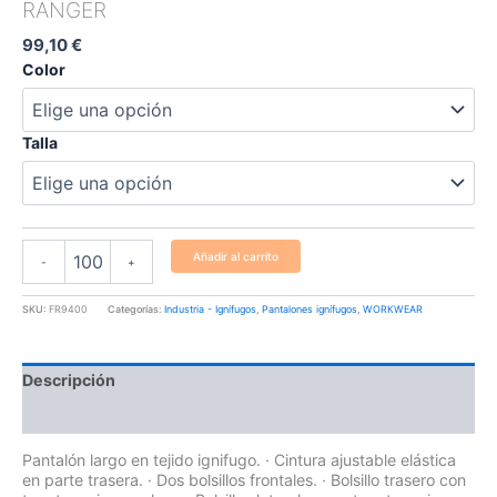
RANGER
99,10
€
Color
Talla
Añadir al carrito
-
+
SKU:
FR9400
Categorías:
Industria - Ignífugos
,
Pantalones ignífugos
,
WORKWEAR
Descripción
Información adicional
Pantalón largo en tejido ignifugo. · Cintura ajustable elástica
en parte trasera. · Dos bolsillos frontales. · Bolsillo trasero con