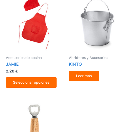
producto
tiene
múltiples
variantes.
Las
opciones
se
pueden
elegir
en
la
Accesorios de cocina
Abridores y Accesorios
página
JAMIE
KINTO
de
producto
2,20
€
Leer más
Seleccionar opciones