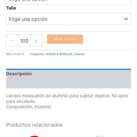
Talla
Añadir al carrito
-
+
SKU:
KO4073
Categorías:
HOGAR & REGALOS
,
Llaveros
Descripción
Información adicional
Llavero mosquetón de aluminio para sujetar objetos. No apto
para escalada.
Composición: Aluminio
Productos relacionados
Este