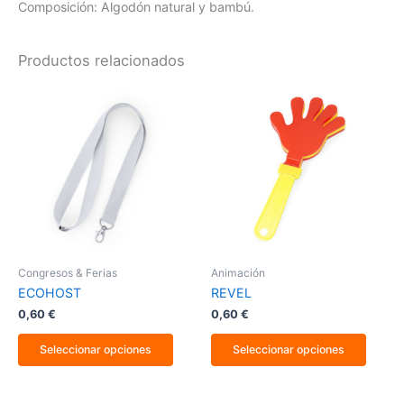
Composición: Algodón natural y bambú.
Productos relacionados
Este
Este
producto
produ
tiene
tiene
múltiples
múltip
variantes.
varian
Las
Las
opciones
opcio
se
se
pueden
puede
elegir
elegir
en
en
la
la
Congresos & Ferias
Animación
página
págin
ECOHOST
REVEL
de
de
producto
produ
0,60
€
0,60
€
Seleccionar opciones
Seleccionar opciones