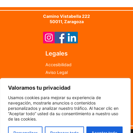
Camino Vistabella 222
50011, Zaragoza
Legales
Accesibilidad
Aviso Legal
Política de Cookies
Valoramos tu privacidad
Política de Privacidad
info@newfood.es
Usamos cookies para mejorar su experiencia de
976 598 708
navegación, mostrarle anuncios o contenidos
personalizados y analizar nuestro tráfico. Al hacer clic en
“Aceptar todo” usted da su consentimiento a nuestro uso
©
2024
por New Food
de las cookies.
Personalizar
Rechazar todo
Aceptar todo