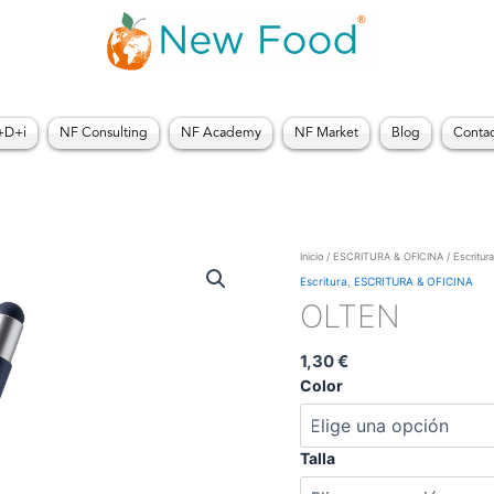
+D+i
NF Consulting
NF Academy
NF Market
Blog
Conta
OLTEN
Inicio
/
ESCRITURA & OFICINA
/
Escritura
cantidad
Escritura
,
ESCRITURA & OFICINA
OLTEN
1,30
€
Color
Talla