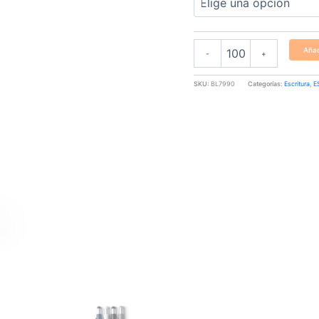
Añad
-
+
SKU:
BL7990
Categorías:
Escritura
,
E