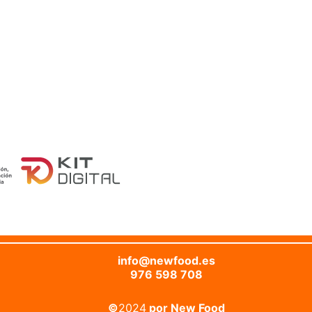
info@newfood.es
976 598 708
©
2024
por New Food