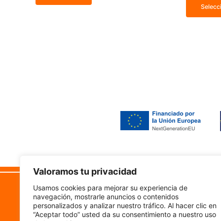
Selecc
Valoramos tu privacidad
Camino Vistabella 222
Lega
Usamos cookies para mejorar su experiencia de
50011, Zaragoza
navegación, mostrarle anuncios o contenidos
Accesi
personalizados y analizar nuestro tráfico. Al hacer clic en
“Aceptar todo” usted da su consentimiento a nuestro uso
Aviso 