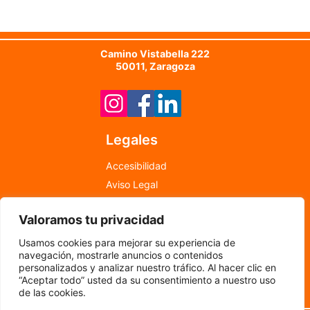
Camino Vistabella 222
50011, Zaragoza
Legales
Accesibilidad
Aviso Legal
Política de Cookies
Valoramos tu privacidad
Política de Privacidad
info@newfood.es
Usamos cookies para mejorar su experiencia de
976 598 708
navegación, mostrarle anuncios o contenidos
personalizados y analizar nuestro tráfico. Al hacer clic en
“Aceptar todo” usted da su consentimiento a nuestro uso
©
2024
por New Food
de las cookies.