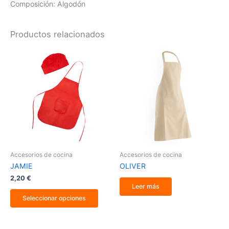
Composición: Algodón
Productos relacionados
Este
producto
tiene
múltiples
variantes.
Las
opciones
se
pueden
elegir
en
la
Accesorios de cocina
Accesorios de cocina
página
JAMIE
OLIVER
de
producto
2,20
€
Leer más
Seleccionar opciones