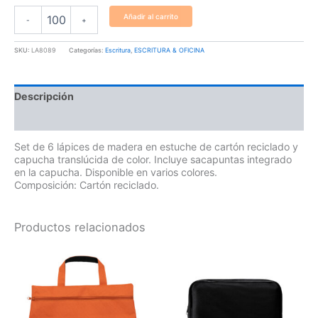
Añadir al carrito
-
+
SKU:
LA8089
Categorías:
Escritura
,
ESCRITURA & OFICINA
Descripción
Información adicional
Set de 6 lápices de madera en estuche de cartón reciclado y
capucha translúcida de color. Incluye sacapuntas integrado
en la capucha. Disponible en varios colores.
Composición: Cartón reciclado.
Productos relacionados
Este
producto
tiene
múltiples
variantes.
Las