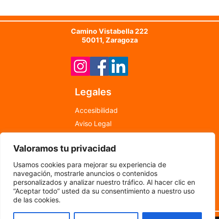
Camino Vistabella 222
50011, Zaragoza
Legales
Accesibilidad
Aviso Legal
Política de Cookies
Valoramos tu privacidad
Política de Privacidad
info@newfood.es
Usamos cookies para mejorar su experiencia de
976 598 708
navegación, mostrarle anuncios o contenidos
personalizados y analizar nuestro tráfico. Al hacer clic en
“Aceptar todo” usted da su consentimiento a nuestro uso
©
2024
por New Food
de las cookies.