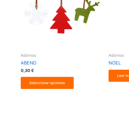
opciones
se
pueden
elegir
en
la
página
de
producto
Adornos
Adornos
ABEND
NOEL
0,30
€
Leer m
Seleccionar opciones