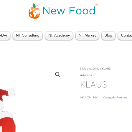
+D+i
NF Consulting
NF Academy
NF Market
Blog
Conta
Inicio
/
Adornos
/ KLAUS
Adornos
KLAUS
SKU:
XM1304
Categoría:
Adornos