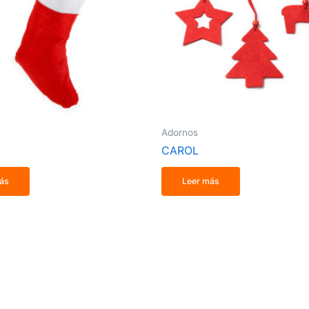
Adornos
CAROL
ás
Leer más