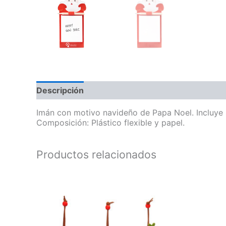
Descripción
Información adicional
Imán con motivo navideño de Papa Noel. Incluye 4
Composición: Plástico flexible y papel.
Productos relacionados
Este
producto
tiene
múltiples
variantes.
Las