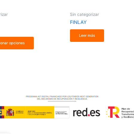
de
producto
rizar
Sin categorizar
FINLAY
Leer más
ionar opciones