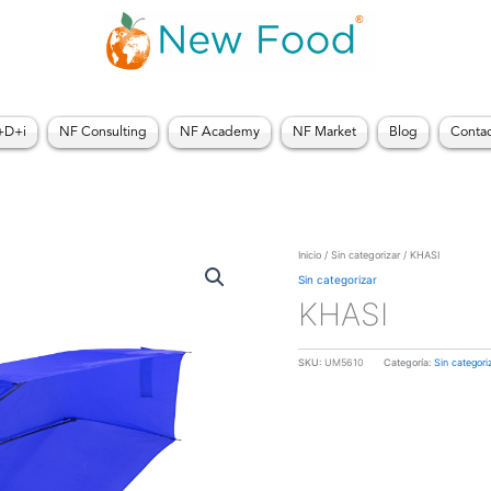
+D+i
NF Consulting
NF Academy
NF Market
Blog
Conta
Inicio
/
Sin categorizar
/ KHASI
Sin categorizar
KHASI
SKU:
UM5610
Categoría:
Sin categori