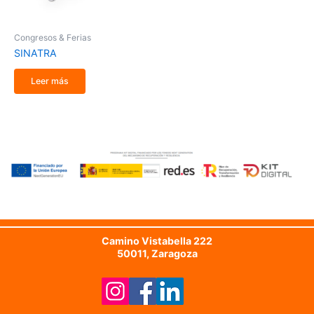
Congresos & Ferias
SINATRA
Leer más
Camino Vistabella 222
50011, Zaragoza