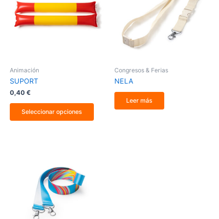
variantes.
Las
opciones
se
pueden
elegir
en
la
Animación
Congresos & Ferias
página
SUPORT
NELA
de
producto
0,40
€
Leer más
Seleccionar opciones