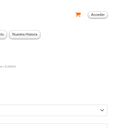
Acceder
cto
Nuestra Historia
ra
/ CLASICA
:
€
€