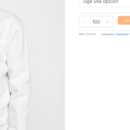
Añad
-
+
SKU:
SU1070
Categorías:
Sudadera
,