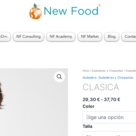
+D+i
NF Consulting
NF Academy
NF Market
Blog
Conta
Rango
CLASICA
Inicio
/
Sudaderas y Chaquetas
/
Sudade
de
cantidad
Sudadera
,
Sudaderas y Chaquetas
precios
CLASICA
desde
29,30 
29,30
€
-
37,70
€
hasta
37,70 
Color
Talla