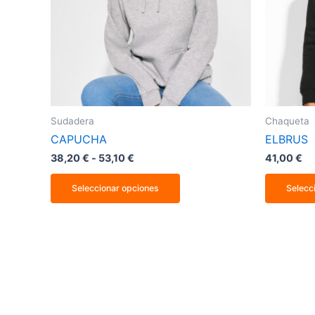
se
pueden
elegir
en
la
página
de
producto
Sudadera
Chaqueta
CAPUCHA
ELBRUS
38,20
€
-
53,10
€
41,00
€
Seleccionar opciones
Selecc