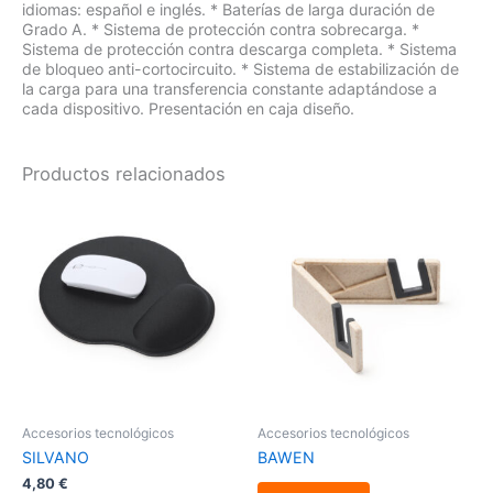
idiomas: español e inglés. * Baterías de larga duración de
Grado A. * Sistema de protección contra sobrecarga. *
Sistema de protección contra descarga completa. * Sistema
de bloqueo anti-cortocircuito. * Sistema de estabilización de
la carga para una transferencia constante adaptándose a
cada dispositivo. Presentación en caja diseño.
Productos relacionados
Este
producto
tiene
múltiples
variantes.
Las
opciones
se
pueden
elegir
en
la
Accesorios tecnológicos
Accesorios tecnológicos
página
SILVANO
BAWEN
de
producto
4,80
€