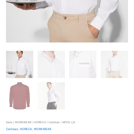
Inicio
/
WORKWEAR
/
HORECA
/
Camisas
/ AIFOS L/S
Camisas
,
HORECA
,
WORKWEAR