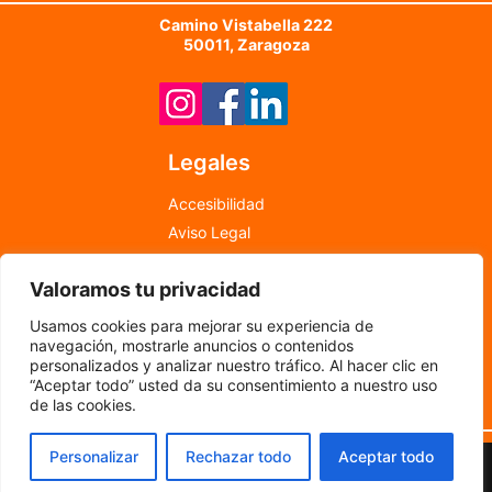
Camino Vistabella 222
50011, Zaragoza
Legales
Accesibilidad
Aviso Legal
Política de Cookies
Valoramos tu privacidad
Política de Privacidad
info@newfood.es
Usamos cookies para mejorar su experiencia de
976 598 708
navegación, mostrarle anuncios o contenidos
personalizados y analizar nuestro tráfico. Al hacer clic en
“Aceptar todo” usted da su consentimiento a nuestro uso
©
2024
por New Food
de las cookies.
Personalizar
Rechazar todo
Aceptar todo
Copyright © 2026 New Food | Desarrollado por
Memorándum
Multimedia S.L.