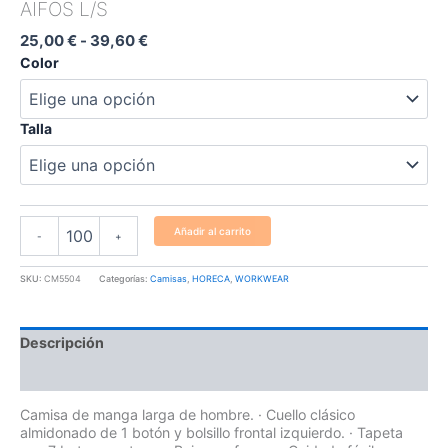
AIFOS L/S
25,00
€
-
39,60
€
Color
Talla
Añadir al carrito
-
+
SKU:
CM5504
Categorías:
Camisas
,
HORECA
,
WORKWEAR
Descripción
Información adicional
Camisa de manga larga de hombre. · Cuello clásico
almidonado de 1 botón y bolsillo frontal izquierdo. · Tapeta