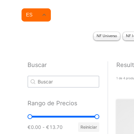
Ir
al
contenido
ES
NF Universo
NF I
Buscar
Resul
Buscar
Buscar
1 de 4 prod
Rango de Precios
Rango de Precios
€0.00 - €13.70
Reiniciar