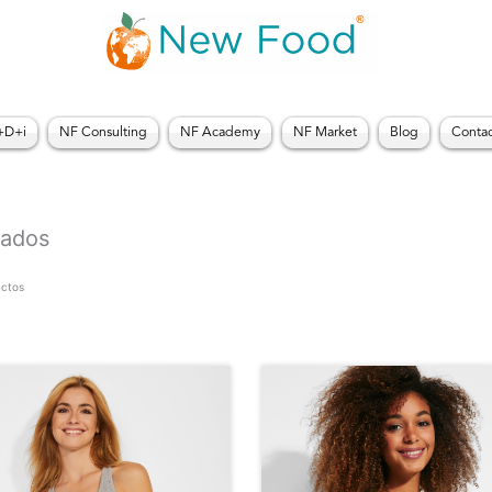
R
d
pr
d
1
h
+D+i
NF Consulting
NF Academy
NF Market
Blog
Conta
1
tados
uctos